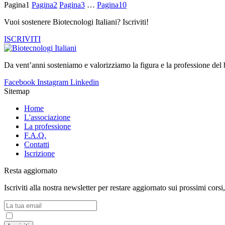
Pagina
1
Pagina
2
Pagina
3
…
Pagina
10
Vuoi sostenere Biotecnologi Italiani? Iscriviti!
ISCRIVITI
Da vent’anni sosteniamo e valorizziamo la figura e la professione del b
Facebook
Instagram
Linkedin
Sitemap
Home
L'associazione
La professione
F.A.Q.
Contatti
Iscrizione
Resta aggiornato
Iscriviti alla nostra newsletter per restare aggiornato sui prossimi corsi
Accetto la
Privacy Policy