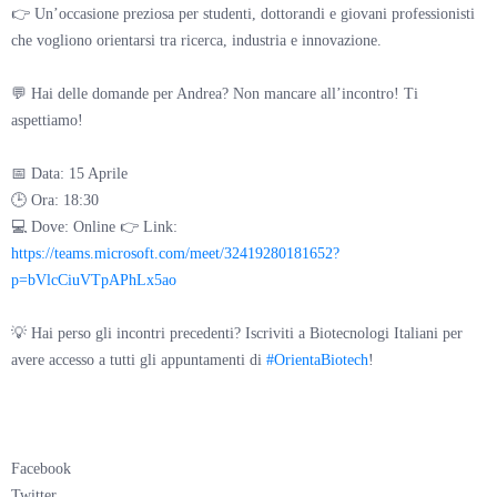
👉 Un’occasione preziosa per studenti, dottorandi e giovani professionisti
che vogliono orientarsi tra ricerca, industria e innovazione.
💬 Hai delle domande per Andrea? Non mancare all’incontro! Ti
aspettiamo!
📅 Data: 15 Aprile
🕒 Ora: 18:30
💻 Dove: Online 👉 Link:
https://teams.microsoft.com/meet/32419280181652?
p=bVlcCiuVTpAPhLx5ao
💡 Hai perso gli incontri precedenti? Iscriviti a Biotecnologi Italiani per
avere accesso a tutti gli appuntamenti di
#OrientaBiotech
!
Facebook
Twitter