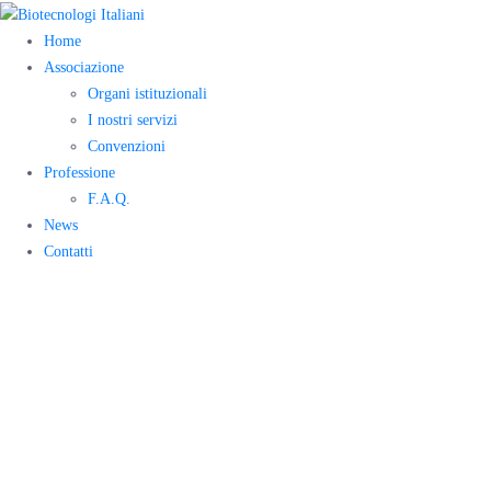
Home
Associazione
Organi istituzionali
I nostri servizi
Convenzioni
Professione
F.A.Q.
News
Contatti
OrientaBiotech:
@Andrea
Federica