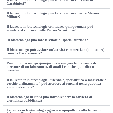
Carabinieri?
Il laureato in biotecnologie può fare i concorsi per la Marina
Militare?
Il laureato in biotecnologie con laurea quinquennale può
accedere al concorso nella Polizia Scientifica?
Il biotecnologo può fare le scuole di specializzazione?
Il biotecnologo può avviare un'attività commerciale (da titolare)
come la Parafarmacia?
Può un biotecnologo quinquennale svolgere la mansione di
direttore di un laboratorio, di analisi cliniche, pubblico o
privato?
Il laureato in biotecnologie "triennale, specialistico o magistrale e
vecchio ordinamento" può accedere ai concorsi nella pubblica
amministrazione?
Il biotecnologo in Italia può intraprendere la carriera di
giornalista pubblicista?
La laurea in biotecnologie agrarie è equipollente alla laurea in