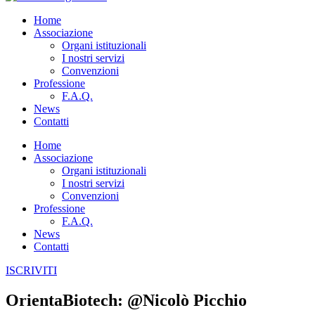
Home
Associazione
Organi istituzionali
I nostri servizi
Convenzioni
Professione
F.A.Q.
News
Contatti
Home
Associazione
Organi istituzionali
I nostri servizi
Convenzioni
Professione
F.A.Q.
News
Contatti
ISCRIVITI
OrientaBiotech: @Nicolò Picchio