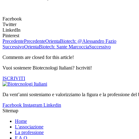
Facebook
Twitter
LinkedIn
Pinterest
Precedente
Precedente
OrientaBiotech: @Alessandro Fazio
Successivo
OrientaBiotech: Sante Marcoccia
Successivo
Comments are closed for this article!
Vuoi sostenere Biotecnologi Italiani? Iscriviti!
ISCRIVITI
Da vent’anni sosteniamo e valorizziamo la figura e la professione del b
Facebook
Instagram
Linkedin
Sitemap
Home
L'associazione
La professione
F.A.Q.