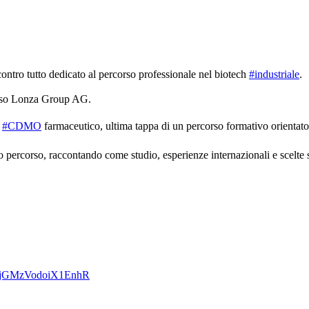
ntro tutto dedicato al percorso professionale nel biotech
#industriale
.
esso Lonza Group AG.
e
#CDMO
farmaceutico, ultima tappa di un percorso formativo orientat
o percorso, raccontando come studio, esperienze internazionali e scelte s
0VTjGMzVodoiX1EnhR