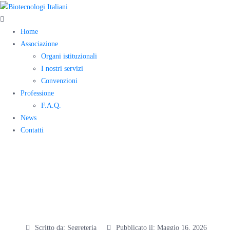
Home
Associazione
Organi istituzionali
I nostri servizi
Convenzioni
Professione
F.A.Q.
News
Contatti
OrientaBiotech:
@Mirko Fanelli
Scritto da:
Segreteria
Pubblicato il:
Maggio 16, 2026