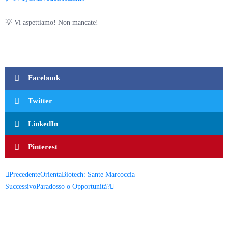
💡 Vi aspettiamo! Non mancate!
Facebook
Twitter
LinkedIn
Pinterest
Precedente
OrientaBiotech: Sante Marcoccia
Successivo
Paradosso o Opportunità?