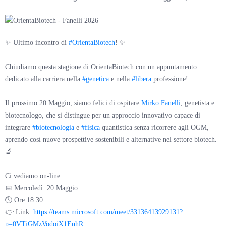
✨ Ultimo incontro di
#OrientaBiotech
! ✨
Chiudiamo questa stagione di OrientaBiotech con un appuntamento
dedicato alla carriera nella
#genetica
e nella
#libera
professione!
Il prossimo 20 Maggio, siamo felici di ospitare
Mirko Fanelli
, genetista e
biotecnologo, che si distingue per un approccio innovativo capace di
integrare
#biotecnologia
e
#fisica
quantistica senza ricorrere agli OGM,
aprendo così nuove prospettive sostenibili e alternative nel settore biotech.
🔬
Ci vediamo on-line:
📅 Mercoledì: 20 Maggio
🕔 Ore:18:30
👉 Link:
https://teams.microsoft.com/meet/33136413929131?
p=0VTjGMzVodoiX1EnhR