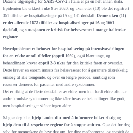
Dataene tilgjengelig for
SARS-CoV-2
i Italia er på en helt annen skala.
Epidemien ble erklært i uke 9 av 2020, og uken etter (10) ble det registrert
351 tilfeller av hospitaliseringer på IA og 131 dødsfall.
Denne uken (11)
er det allerede 1672 tilfeller av hospitaliseringer på IA og 1661
dødsfall
, og
situasjonen er kritisk for helsevesenet i mange italienske
regioner.
Hovedproblemet er
behovet for hospitalisering på intensivavdelingen
for en rekke antall tilfeller (opptil 10%
)
,
også blant unge, og
behandlingen krever
opptil 2-3 uker
før den kritiske fasen er overstått.
Dette krever en enorm innsats fra helsevesenet for å garantere tilstrekkelig
omsorg til alle trengende, og over en lengre periode, samtidig som
ressurser dreneres for pasienter med andre sykdommer.
Det er riktig at de fleste dødsfall er av eldre, men kun fordi eldre ofte har
andre kroniske sykdommer og ikke tåler invasive behandlinger like godt,
men hospitaliseringer skåner ingen aldre.
Så gjør deg klar,
hjelp landet ditt med å informere folket riktig og
hjelp dem til å respektere reglene for å stoppe smitten.
Gjør det for deg
selv, for menneskene du bryr deg om, for dine medborgerne, og spesielt de