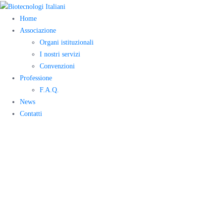
Home
Associazione
Organi istituzionali
I nostri servizi
Convenzioni
Professione
F.A.Q.
News
Contatti
Er
Koronaviruset
akkurat som en