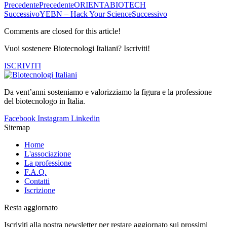
Precedente
Precedente
ORIENTABIOTECH
Successivo
YEBN – Hack Your Science
Successivo
Comments are closed for this article!
Vuoi sostenere Biotecnologi Italiani? Iscriviti!
ISCRIVITI
Da vent’anni sosteniamo e valorizziamo la figura e la professione
del biotecnologo in Italia.
Facebook
Instagram
Linkedin
Sitemap
Home
L'associazione
La professione
F.A.Q.
Contatti
Iscrizione
Resta aggiornato
Iscriviti alla nostra newsletter per restare aggiornato sui prossimi