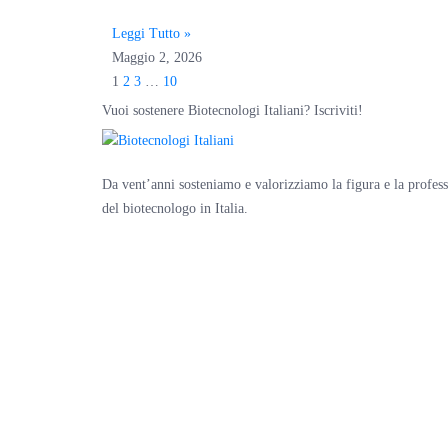
Leggi Tutto »
Maggio 2, 2026
1
2
3
…
10
Vuoi sostenere Biotecnologi Italiani? Iscriviti!
Da vent’anni sosteniamo e valorizziamo la figura e la profes
del biotecnologo in Italia.
© 2024 Associazione Nazionale Biotecnologi ItalianI – C.