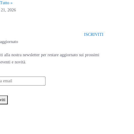
Tutto »
 21, 2026
ISCRIVITI
 aggiornato
iti alla nostra newsletter per restare aggiornato sui prossimi
 eventi e novità.
cetto la
Privacy Policy
viti
th ♥︎ by
HealthMarketing.it