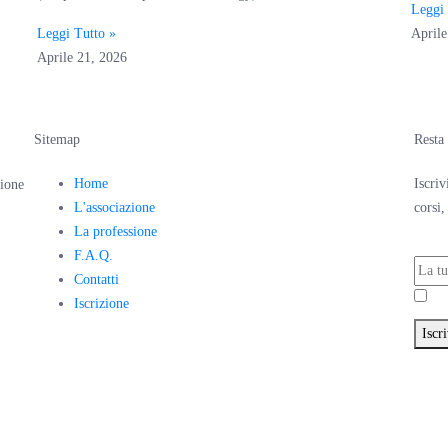
Leggi 
Leggi Tutto »
Aprile
Aprile 21, 2026
Sitemap
Resta
Home
Iscriv
sione
L'associazione
corsi,
La professione
F.A.Q.
Contatti
Ac
Iscrizione
Iscri
F. 91216260371 – P.IVA 02531681209 |
Privacy Policy
|
Cookie Policy
– Craft wi