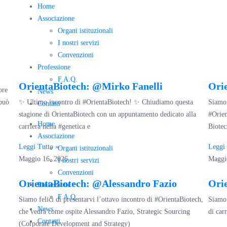
Home
Associazione
Organi istituzionali
I nostri servizi
Convenzioni
Professione
F.A.Q.
OrientaBiotech: @Mirko Fanelli
Orie
ore
News
 può
✨ Ultimo incontro di #OrientaBiotech! ✨ Chiudiamo questa
Siamo 
Contatti
stagione di OrientaBiotech con un appuntamento dedicato alla
#Orien
Home
carriera nella #genetica e
Biotec
Associazione
Leggi Tutto »
Leggi 
Organi istituzionali
Maggio 16, 2026
Maggi
I nostri servizi
Convenzioni
OrientaBiotech: @Alessandro Fazio
Ori
Professione
F.A.Q.
Siamo felici di presentarvi l’ottavo incontro di #OrientaBiotech,
Siamo 
News
che vedrà come ospite Alessandro Fazio, Strategic Sourcing
di carr
Contatti
(Corporate Development and Strategy)