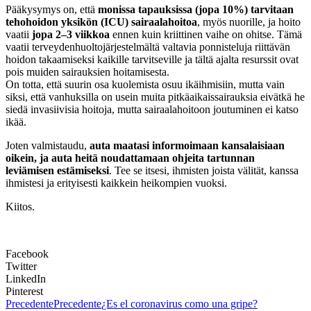
Pääkysymys on, että
monissa tapauksissa (jopa 10%) tarvitaan
tehohoidon yksikön (ICU) sairaalahoitoa
, myös nuorille, ja hoito
vaatii
jopa 2–3 viikkoa
ennen kuin kriittinen vaihe on ohitse. Tämä
vaatii terveydenhuoltojärjestelmältä valtavia ponnisteluja riittävän
hoidon takaamiseksi kaikille tarvitseville ja tältä ajalta resurssit ovat
pois muiden sairauksien hoitamisesta.
On totta, että suurin osa kuolemista osuu ikäihmisiin, mutta vain
siksi, että vanhuksilla on usein muita pitkäaikaissairauksia eivätkä he
siedä invasiivisia hoitoja, mutta sairaalahoitoon joutuminen ei katso
ikää.
Joten valmistaudu,
auta maatasi informoimaan kansalaisiaan
oikein, ja auta heitä noudattamaan ohjeita tartunnan
leviämisen estämiseksi
. Tee se itsesi, ihmisten joista välität, kanssa
ihmistesi ja erityisesti kaikkein heikompien vuoksi.
Kiitos.
Facebook
Twitter
LinkedIn
Pinterest
Precedente
Precedente
¿Es el coronavirus como una gripe?