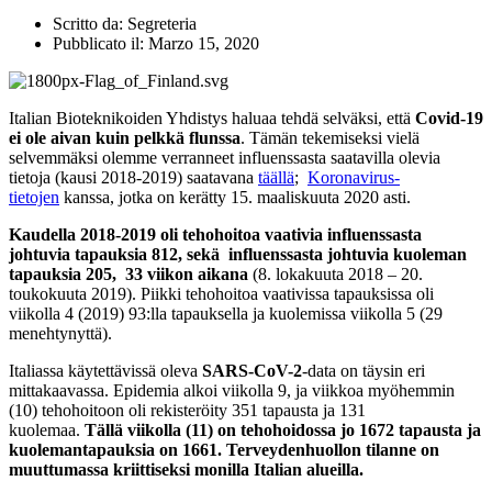
Scritto da:
Segreteria
Pubblicato il:
Marzo 15, 2020
Italian Bioteknikoiden Yhdistys haluaa tehdä selväksi, että
Covid-19
ei ole aivan kuin pelkkä flunssa
. Tämän tekemiseksi vielä
selvemmäksi olemme verranneet influenssasta saatavilla olevia
tietoja (kausi 2018-2019) saatavana
täällä
;
Koronavirus-
tietojen
kanssa, jotka on kerätty 15. maaliskuuta 2020 asti.
Kaudella 2018-2019 oli tehohoitoa vaativia influenssasta
johtuvia tapauksia 812, sekä influenssasta johtuvia kuoleman
tapauksia 205, 33 viikon aikana
(8. lokakuuta 2018 – 20.
toukokuuta 2019). Piikki tehohoitoa vaativissa tapauksissa oli
viikolla 4 (2019) 93:lla tapauksella ja kuolemissa viikolla 5 (29
menehtynyttä).
Italiassa käytettävissä oleva
SARS-CoV-2
-data on täysin eri
mittakaavassa. Epidemia alkoi viikolla 9, ja viikkoa myöhemmin
(10) tehohoitoon oli rekisteröity 351 tapausta ja 131
kuolemaa.
Tällä viikolla (11) on tehohoidossa jo 1672 tapausta ja
kuolemantapauksia on 1661. Terveydenhuollon tilanne on
muuttumassa kriittiseksi monilla Italian alueilla.