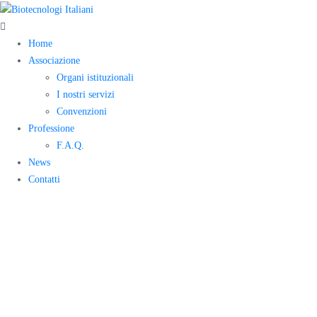
Home
Associazione
Organi istituzionali
I nostri servizi
Convenzioni
Professione
F.A.Q.
News
Contatti
¿Es el
coronavirus
como una gripe?