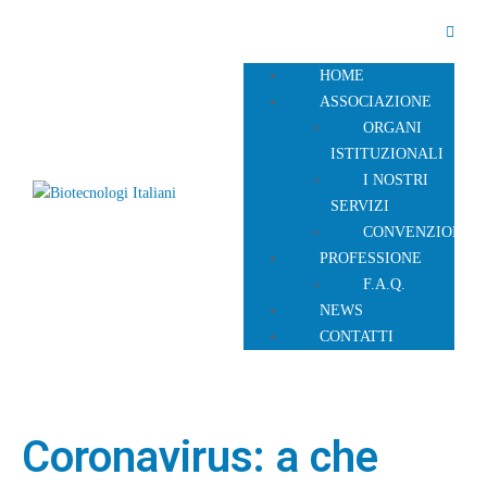
HOME
ASSOCIAZIONE
ORGANI
ISTITUZIONALI
I NOSTRI
SERVIZI
CONVENZIONI
PROFESSIONE
F.A.Q.
NEWS
CONTATTI
Coronavirus: a che