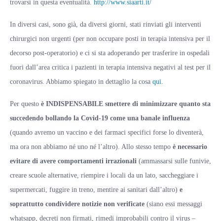
trovarsi in questa eventualità.
http://www.siaarti.it/
In diversi casi, sono già, da diversi giorni, stati rinviati gli interventi
chirurgici non urgenti (per non occupare posti in terapia intensiva per il
decorso post-operatorio) e ci si sta adoperando per trasferire in ospedali
fuori dall’area critica i pazienti in terapia intensiva negativi al test per il
coronavirus. Abbiamo spiegato in dettaglio la cosa
qui
.
Per questo
è INDISPENSABILE smettere di minimizzare quanto sta
succedendo bollando la Covid-19 come una banale influenza
(quando avremo un vaccino e dei farmaci specifici forse lo diventerà,
ma ora non abbiamo né uno né l’altro). Allo stesso tempo
è necessario
evitare di avere comportamenti irrazionali
(ammassarsi sulle funivie,
creare scuole alternative, riempire i locali da un lato, saccheggiare i
supermercati, fuggire in treno, mentire ai sanitari dall’altro)
e
soprattutto condividere notizie non verificate
(siano essi messaggi
whatsapp, decreti non firmati, rimedi improbabili contro il virus –