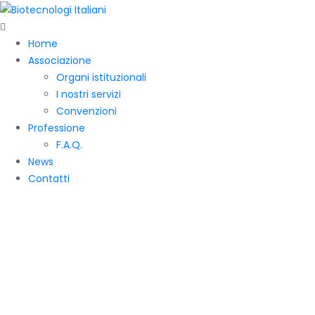
Home
Associazione
Organi istituzionali
I nostri servizi
Convenzioni
Professione
F.A.Q.
News
Contatti
INNOSMART
CORPORATE
MEETING – 18