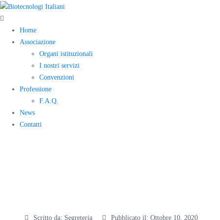
Home
Associazione
Organi istituzionali
I nostri servizi
Convenzioni
Professione
F.A.Q.
News
Contatti
Webinar 14
Ottobre h 21
Scritto da:
Segreteria
Pubblicato il:
Ottobre 10, 2020