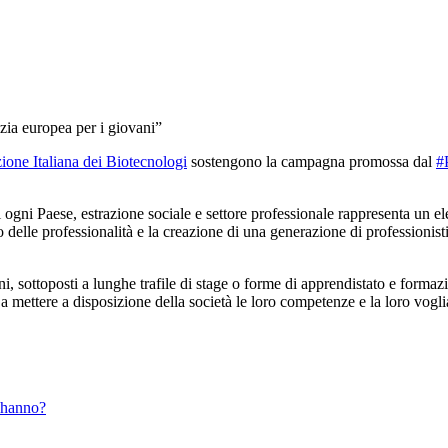
ia europea per i giovani”
zione Italiana dei Biotecnologi
sostengono la campagna promossa dal
#
 di ogni Paese, estrazione sociale e settore professionale rappresenta un
 delle professionalità e la creazione di una generazione di professionist
vani, sottoposti a lunghe trafile di stage o forme di apprendistato e forma
e a mettere a disposizione della società le loro competenze e la loro vogl
 hanno?