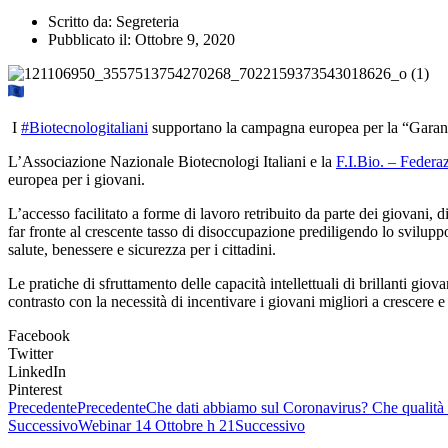
Scritto da:
Segreteria
Pubblicato il:
Ottobre 9, 2020
I
#Biotecnologitaliani
supportano la campagna europea per la “Garanz
L’Associazione Nazionale Biotecnologi Italiani e la
F.I.Bio. – Federa
europea per i giovani.
L’accesso facilitato a forme di lavoro retribuito da parte dei giovani,
far fronte al crescente tasso di disoccupazione prediligendo lo sviluppo
salute, benessere e sicurezza per i cittadini.
Le pratiche di sfruttamento delle capacità intellettuali di brillanti gio
contrasto con la necessità di incentivare i giovani migliori a crescere 
Facebook
Twitter
LinkedIn
Pinterest
Precedente
Precedente
Che dati abbiamo sul Coronavirus? Che qualità
Successivo
Webinar 14 Ottobre h 21
Successivo