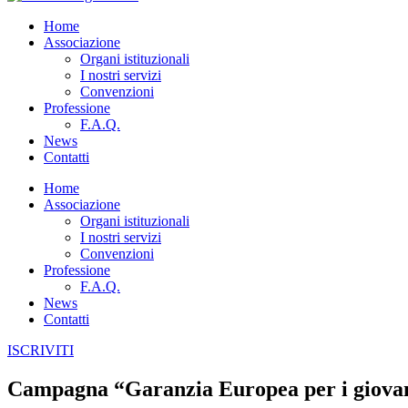
Home
Associazione
Organi istituzionali
I nostri servizi
Convenzioni
Professione
F.A.Q.
News
Contatti
Home
Associazione
Organi istituzionali
I nostri servizi
Convenzioni
Professione
F.A.Q.
News
Contatti
ISCRIVITI
Campagna “Garanzia Europea per i giova