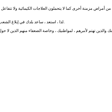
ن من أمراض مزمنة أخرى كما لا يتحملون العلاجات الكيمائية ولا تتف
لذا ، استعد ، ساعد بلدك في إبلاغ الشعب بشكل واضح وصحيح ومساعدتهم على احترام القواعد لوقف العدوى.
والذين تهتم لأمرهم ، لمواطنيك ، وخاصة الضعفاء منهم الذين لا حول ل