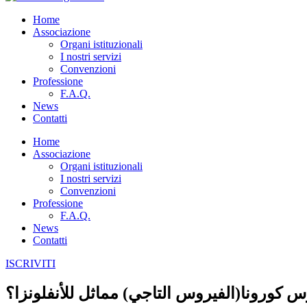
Home
Associazione
Organi istituzionali
I nostri servizi
Convenzioni
Professione
F.A.Q.
News
Contatti
Home
Associazione
Organi istituzionali
I nostri servizi
Convenzioni
Professione
F.A.Q.
News
Contatti
ISCRIVITI
 كورونا(الفيروس التاجي) مماثل للأنفلونزا؟