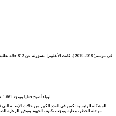
الوباء أصبح فعليا ويوجد 1.661 حالة في وحدات العناية المركزة و تم تسجيل 1.672 حالة وفاة ، والوضع يزداد خطورة بالنسبة للنظام الصحي في العديد من المناطق الإيطالية.
مرحلة الخطر، وعليه يتوجب تكثيف الجهود وتوفير الرعاية الص