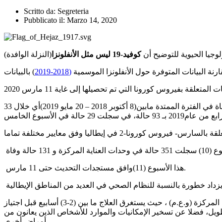
Scritto da:
Segreteria
Pubblicato il:
Marzo 14, 2020
لوجيا الحيوية للتوضيح أن
كوفيد-19 ليس مثل الأنفلونزا
نة البيانات المتوفرة حول الأنفلونزا الموسمية
(2018-2019
) بالبيانات
في موسم( 2018-2019 )، كانت الأنفلونزا مسؤولة عن 812 حالة تطلبت دخول وحدة العناية المركزة (و.ع.م)في المستشفى، منها205 حالة وفاة في الفترة الممتدة مابين(8 أكتوبر 2018 – 20 مايو 2019)أي خلال 33
هذا الأسبوع (11)وافق مستجدات التحديث حتى 11 مارس.
المشكلة الرئيسية تكمن في العدد الكبير من حالات الإصابة التي قد تصل إلى نسبة( 10 ٪) وتحتاج إلى بيئة استشفائية بدخول وحدة العناية المركزة (و.ع.م) ، حيث يستغرق العلاج ما بين (2-3) أسابيع قبل اجتياز
ويل، فضلا عن تسخير الإمكانيات والموارد للأشخاص الذين يعانون من
أمراض أخرى.