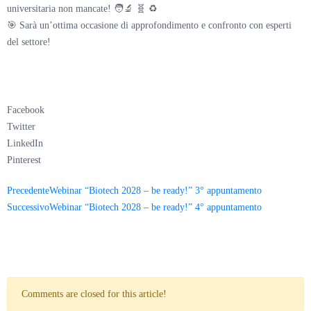
universitaria non mancate! 🧑‍🔬 🧬 ♻️
🎯 Sarà un’ottima occasione di approfondimento e confronto con esperti
del settore!
Facebook
Twitter
LinkedIn
Pinterest
Precedente
Webinar “Biotech 2028 – be ready!” 3° appuntamento
Successivo
Webinar “Biotech 2028 – be ready!” 4° appuntamento
Comments are closed for this article!