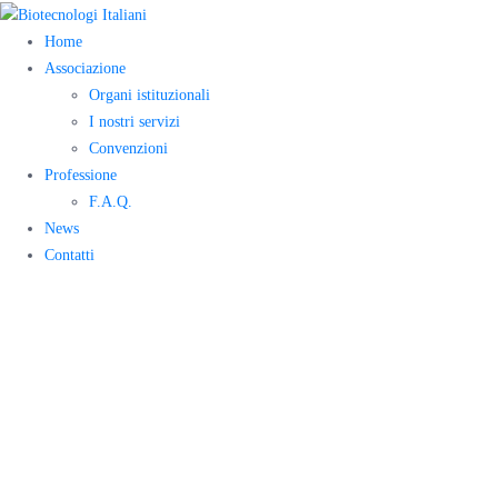
Home
Associazione
Organi istituzionali
I nostri servizi
Convenzioni
Professione
F.A.Q.
News
Contatti
Open day –
Università degli
studi di Roma,