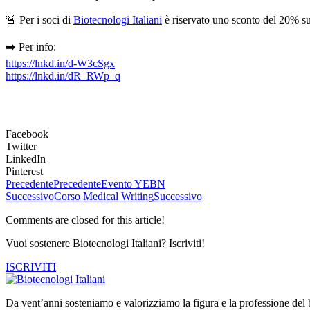
🚨 Per i soci di
Biotecnologi Italiani
è riservato uno sconto del 20% sul
➡️ Per info:
https://lnkd.in/d-W3cSgx
https://lnkd.in/dR_RWp_q
Facebook
Twitter
LinkedIn
Pinterest
Precedente
Precedente
Evento YEBN
Successivo
Corso Medical Writing
Successivo
Comments are closed for this article!
Vuoi sostenere Biotecnologi Italiani? Iscriviti!
ISCRIVITI
Da vent’anni sosteniamo e valorizziamo la figura e la professione del b