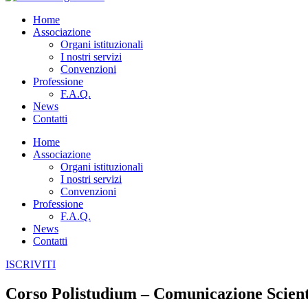
Home
Associazione
Organi istituzionali
I nostri servizi
Convenzioni
Professione
F.A.Q.
News
Contatti
Home
Associazione
Organi istituzionali
I nostri servizi
Convenzioni
Professione
F.A.Q.
News
Contatti
ISCRIVITI
Corso Polistudium – Comunicazione Scient