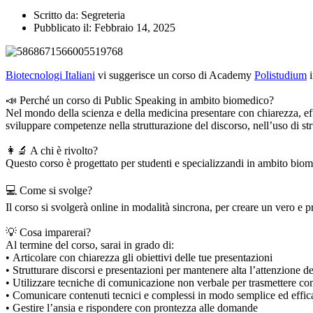
Scritto da:
Segreteria
Pubblicato il:
Febbraio 14, 2025
Biotecnologi Italiani
vi suggerisce un corso di Academy
Polistudium
i
📣 Perché un corso di Public Speaking in ambito biomedico?
Nel mondo della scienza e della medicina presentare con chiarezza, effi
sviluppare competenze nella strutturazione del discorso, nell’uso di st
👩‍🔬 A chi è rivolto?
Questo corso è progettato per studenti e specializzandi in ambito biomed
💻 Come si svolge?
Il corso si svolgerà online in modalità sincrona, per creare un vero e 
💡 Cosa imparerai?
Al termine del corso, sarai in grado di:
• Articolare con chiarezza gli obiettivi delle tue presentazioni
• Strutturare discorsi e presentazioni per mantenere alta l’attenzione d
• Utilizzare tecniche di comunicazione non verbale per trasmettere c
• Comunicare contenuti tecnici e complessi in modo semplice ed effic
• Gestire l’ansia e rispondere con prontezza alle domande