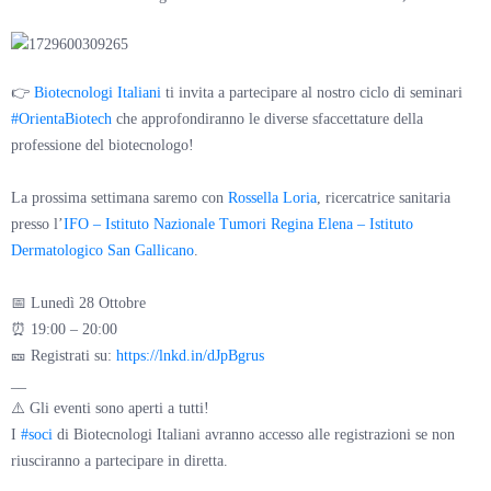
👉
Biotecnologi Italiani
ti invita a partecipare al nostro ciclo di seminari
#OrientaBiotech
che approfondiranno le diverse sfaccettature della
professione del biotecnologo!
La prossima settimana saremo con
Rossella Loria
, ricercatrice sanitaria
presso l’
IFO – Istituto Nazionale Tumori Regina Elena – Istituto
Dermatologico San Gallicano
.
📅 Lunedì 28 Ottobre
⏰ 19:00 – 20:00
🎫 Registrati su:
https://lnkd.in/dJpBgrus
__
⚠️ Gli eventi sono aperti a tutti!
I
#soci
di Biotecnologi Italiani avranno accesso alle registrazioni se non
riusciranno a partecipare in diretta.