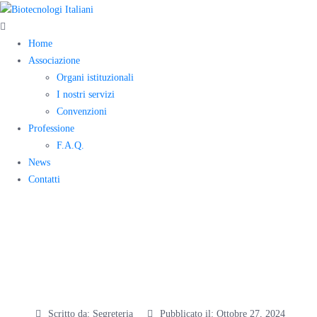
Home
Associazione
Organi istituzionali
I nostri servizi
Convenzioni
Professione
F.A.Q.
News
Contatti
OrientaBiotech
– terzo incontro
Scritto da:
Segreteria
Pubblicato il:
Ottobre 27, 2024