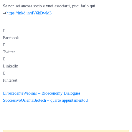
Se non sei ancora socio e vuoi associarti, puoi farlo qui
➡
https://lnkd.in/dV6kDwM3
Facebook
Twitter
LinkedIn
Pinterest
Precedente
Webinar – Bioeconomy Dialogues
Successivo
OrientaBiotech – quarto appuntamento