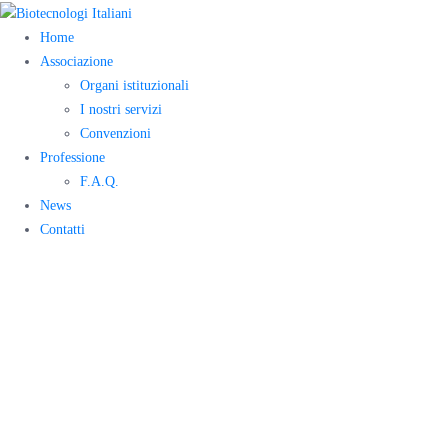
Home
Associazione
Organi istituzionali
I nostri servizi
Convenzioni
Professione
F.A.Q.
News
Contatti
Master class di
Alma Laboris
Business School