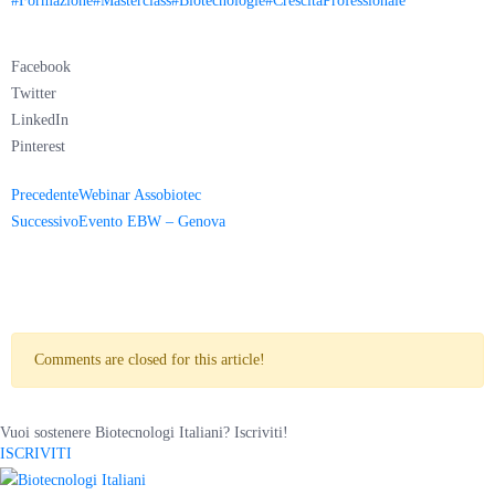
#Formazione
#Masterclass
#Biotecnologie
#CrescitaProfessionale
Facebook
Twitter
LinkedIn
Pinterest
Precedente
Webinar Assobiotec
Successivo
Evento EBW – Genova
Comments are closed for this article!
Vuoi sostenere Biotecnologi Italiani? Iscriviti!
ISCRIVITI