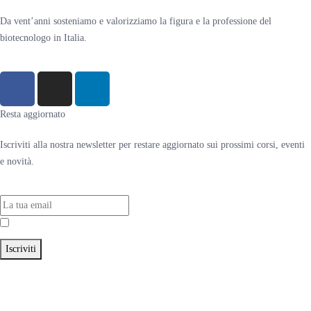
Da vent’anni sosteniamo e valorizziamo la figura e la professione del
biotecnologo in Italia.
Resta aggiornato
Iscriviti alla nostra newsletter per restare aggiornato sui prossimi corsi, eventi
e novità.
Accetto la
Privacy Policy
Iscriviti
© 2024 Associazione Nazionale Biotecnologi ItalianI – C.F. 91216260371 –
P.IVA 02531681209 |
Privacy Policy
|
Cookie Policy
– Craft with ♥︎ by
HealthMarketing.it