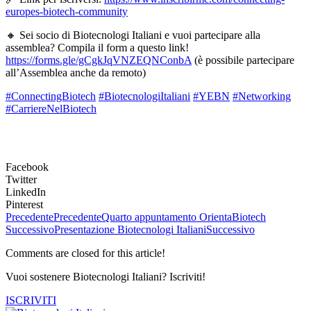
europes-biotech-community
🔸 Sei socio di Biotecnologi Italiani e vuoi partecipare alla
assemblea? Compila il form a questo link!
https://forms.gle/gCgkJqVNZEQNConbA
(è possibile partecipare
all’Assemblea anche da remoto)
#ConnectingBiotech
#BiotecnologiItaliani
#YEBN
#Networking
#CarriereNelBiotech
Facebook
Twitter
LinkedIn
Pinterest
Precedente
Precedente
Quarto appuntamento OrientaBiotech
Successivo
Presentazione Biotecnologi Italiani
Successivo
Comments are closed for this article!
Vuoi sostenere Biotecnologi Italiani? Iscriviti!
ISCRIVITI