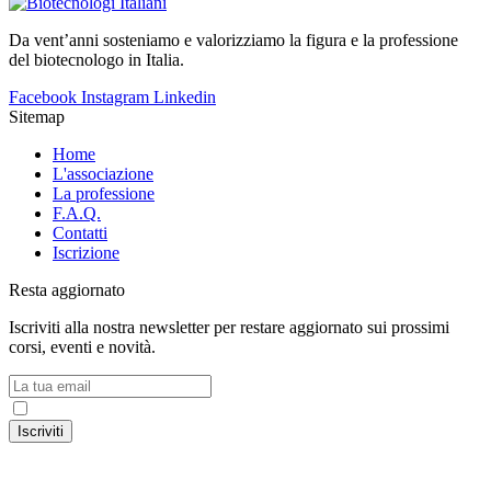
Da vent’anni sosteniamo e valorizziamo la figura e la professione
del biotecnologo in Italia.
Facebook
Instagram
Linkedin
Sitemap
Home
L'associazione
La professione
F.A.Q.
Contatti
Iscrizione
Resta aggiornato
Iscriviti alla nostra newsletter per restare aggiornato sui prossimi
corsi, eventi e novità.
Accetto la
Privacy Policy
Iscriviti
© 2024 Associazione Nazionale Biotecnologi ItalianI – C.F.
91216260371 – P.IVA 02531681209 |
Privacy Policy
|
Cookie