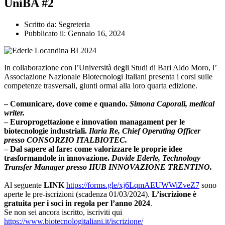
UniBA #2
Scritto da:
Segreteria
Pubblicato il:
Gennaio 16, 2024
In collaborazione con l’Università degli Studi di Bari Aldo Moro, l’
Associazione Nazionale Biotecnologi Italiani presenta i corsi sulle
competenze trasversali, giunti ormai alla loro quarta edizione.
– Comunicare, dove come e quando.
Simona Caporali, medical
writer.
– Europrogettazione e innovation managament per le
biotecnologie industriali.
Ilaria Re, Chief Operating Officer
presso CONSORZIO ITALBIOTEC.
– Dal sapere al fare: come valorizzare le proprie idee
trasformandole in innovazione.
Davide Ederle, Technology
Transfer Manager presso HUB INNOVAZIONE TRENTINO.
Al seguente
LINK
https://forms.gle/xj6LqmAEUWWiZveZ7
sono
aperte le pre-iscrizioni (scadenza 01/03/2024).
L’iscrizione è
gratuita per i soci in regola per l’anno 2024
.
Se non sei ancora iscritto, iscriviti qui
https://www.biotecnologitaliani.it/iscrizione/