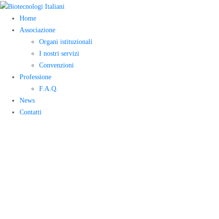
Home
Associazione
Organi istituzionali
I nostri servizi
Convenzioni
Professione
F.A.Q.
News
Contatti
Compila il
sondaggio
occupazionale!