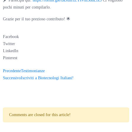
🖋 Partecipa qui:
https://forms.gle/BDxm1ZYsVm38nLix5
Ci vogliono
pochi minuti per compilarlo.
Grazie per il tuo prezioso contributo! 🌟
Facebook
Twitter
LinkedIn
Pinterest
Precedente
Testimonianze
Successivo
Iscriviti a Biotecnologi Italiani!
Comments are closed for this article!