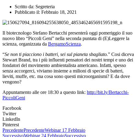
Scritto da:
Segreteria
Pubblicato il:
Febbraio 18, 2021
Il biotecnologo Stefano Bertacchi presenterà oggi pomeriggio il suo
nuovo libro “Piccoli Geni” nella seconda puntata di (E)Leggere la
scienza, organizzata da
BergamoScienza
.
“
Se non ti piacciono i batteri, sei sul pianeta sbagliato.
” Cosi diceva
Stewart Brand, tra i più influenti pensatori dei nostri tempi e uno dei
fondatori del movimento ambientalista americano. Infatti, spesso
senza accorgerci, viviamo insieme a milioni di specie di batteri,
lieviti, muffe, etc. ma cosa sono questi microorganismi? E da dove
vengono?
Appuntamento alle ore 18:30 a questo link:
http://bit.ly/Bertacchi-
PiccoliGeni
Facebook
Twitter
LinkedIn
Pinterest
Precedente
Precedente
Webinar 17 Febbraio
Successivo
Webinar 24 Febbraio
Successivo