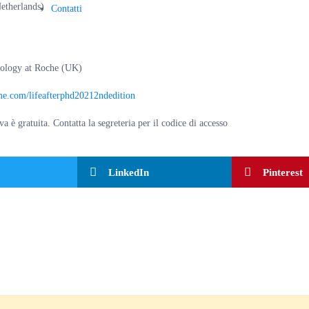
Netherlands)
Contatti
ology at Roche (UK)
me.com/lifeafterphd20212ndedition
 è gratuita. Contatta la segreteria per il codice di accesso
LinkedIn
Pinterest