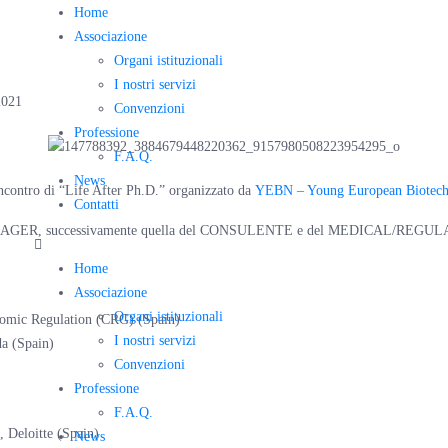
Home
 After PhD
Associazione
Organi istituzionali
I nostri servizi
2021
Convenzioni
Professione
F.A.Q.
News
incontro di “Life After Ph.D.” organizzato da
YEBN – Young European Biotec
Contatti
CT MANAGER, successivamente quella del CONSULENTE e del MEDICAL/REG
Home
Associazione
Organi istituzionali
nomic Regulation (CRG) (Spain)
I nostri servizi
da (Spain)
Convenzioni
Professione
F.A.Q.
, Deloitte (Spain)
News