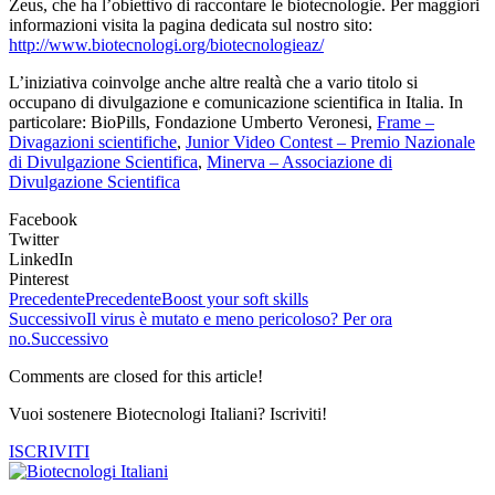
Zeus, che ha l’obiettivo di raccontare le biotecnologie. Per maggiori
informazioni visita la pagina dedicata sul nostro sito:
http://www.biotecnologi.org/biotecnologieaz/
L’iniziativa coinvolge anche altre realtà che a vario titolo si
occupano di divulgazione e comunicazione scientifica in Italia. In
particolare: BioPills, Fondazione Umberto Veronesi,
Frame –
Divagazioni scientifiche
,
Junior Video Contest – Premio Nazionale
di Divulgazione Scientifica
,
Minerva – Associazione di
Divulgazione Scientifica
Facebook
Twitter
LinkedIn
Pinterest
Precedente
Precedente
Boost your soft skills
Successivo
Il virus è mutato e meno pericoloso? Per ora
no.
Successivo
Comments are closed for this article!
Vuoi sostenere Biotecnologi Italiani? Iscriviti!
ISCRIVITI