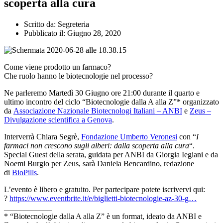
scoperta alla cura
Scritto da:
Segreteria
Pubblicato il:
Giugno 28, 2020
Come viene prodotto un farmaco?
Che ruolo hanno le biotecnologie nel processo?
Ne parleremo Martedì 30 Giugno ore 21:00 durante il quarto e
ultimo incontro del ciclo “Biotecnologie dalla A alla Z”* organizzato
da
Associazione Nazionale Biotecnologi Italiani – ANBI
e
Zeus –
Divulgazione scientifica a Genova
.
Interverrà Chiara Segrè,
Fondazione Umberto Veronesi
con “
I
farmaci non crescono sugli alberi: dalla scoperta alla cura
“.
Special Guest della serata, guidata per ANBI da Giorgia Iegiani e da
Noemi Burgio per Zeus, sarà Daniela Bencardino, redazione
di
BioPills
.
L’evento è libero e gratuito. Per partecipare potete iscrivervi qui:
?
https://www.eventbrite.it/e/biglietti-biotecnologie-az-30-g…
____________
* “Biotecnologie dalla A alla Z” è un format, ideato da ANBI e