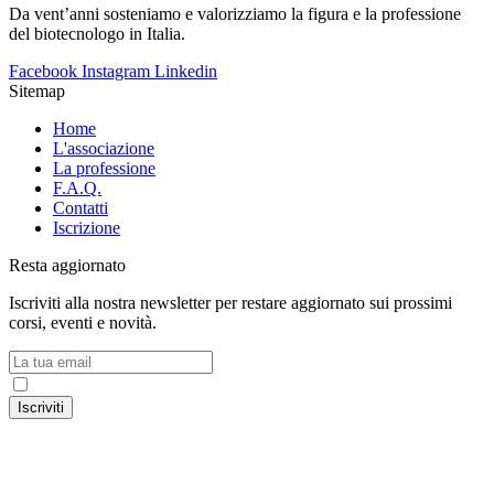
Da vent’anni sosteniamo e valorizziamo la figura e la professione
del biotecnologo in Italia.
Facebook
Instagram
Linkedin
Sitemap
Home
L'associazione
La professione
F.A.Q.
Contatti
Iscrizione
Resta aggiornato
Iscriviti alla nostra newsletter per restare aggiornato sui prossimi
corsi, eventi e novità.
Accetto la
Privacy Policy
Iscriviti
© 2024 Associazione Nazionale Biotecnologi ItalianI – C.F.
91216260371 – P.IVA 02531681209 |
Privacy Policy
|
Cookie
Policy
– Craft with ♥︎ by
HealthMarketing.it