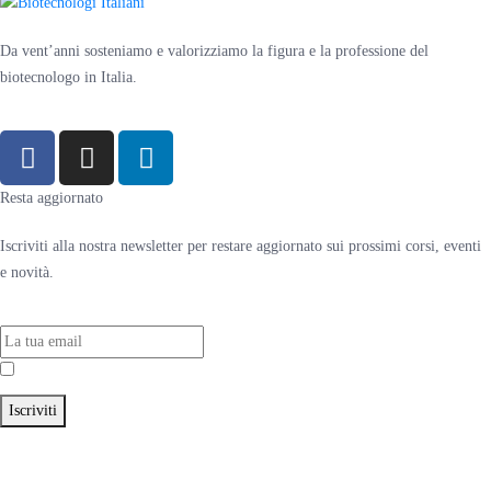
Da vent’anni sosteniamo e valorizziamo la figura e la professione del
biotecnologo in Italia.
Resta aggiornato
Iscriviti alla nostra newsletter per restare aggiornato sui prossimi corsi, eventi
e novità.
Accetto la
Privacy Policy
Iscriviti
© 2024 Associazione Nazionale Biotecnologi ItalianI – C.F. 91216260371 –
P.IVA 02531681209 |
Privacy Policy
|
Cookie Policy
– Craft with ♥︎ by