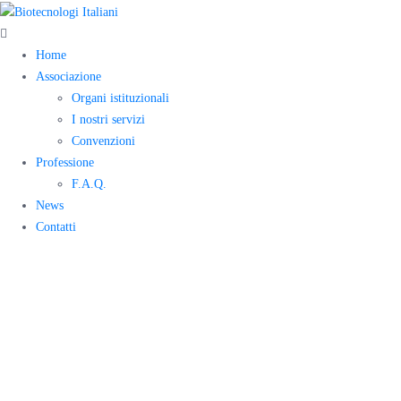
Home
Associazione
Organi istituzionali
I nostri servizi
Convenzioni
Professione
F.A.Q.
News
Contatti
Evento: La
Comunicazione
Scientifica