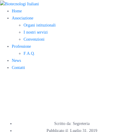
Home
Associazione
Organi istituzionali
I nostri servizi
Convenzioni
Professione
F.A.Q.
News
Contatti
Gruppo ANBI –
Scuola
Scritto da:
Segreteria
Pubblicato il:
Luglio 31, 2019