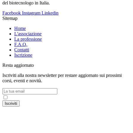
del biotecnologo in Italia.
Facebook
Instagram
Linkedin
Sitemap
Home
L'associazione
La professione
F.A.Q.
Contatti
Iscrizione
Resta aggiornato
Iscriviti alla nostra newsletter per restare aggiornato sui prossimi
corsi, eventi e novità.
Accetto la
Privacy Policy
Iscriviti
© 2024 Associazione Nazionale Biotecnologi ItalianI – C.F.
91216260371 – P.IVA 02531681209 |
Privacy Policy
|
Cookie
Policy
– Craft with ♥︎ by
HealthMarketing.it