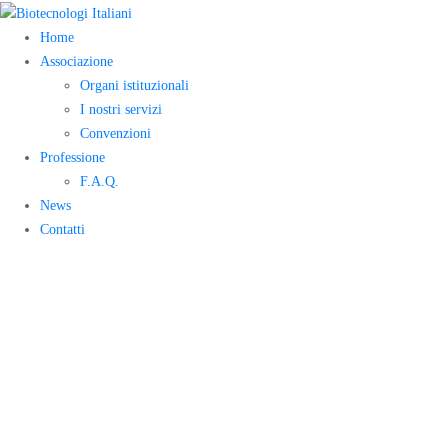
Home
Associazione
Organi istituzionali
I nostri servizi
Convenzioni
Professione
F.A.Q.
News
Contatti
Eletto il nuovo
Direttivo
Nazionale