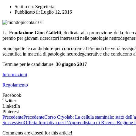
Scritto da:
Segreteria
Pubblicato il:
Luglio 12, 2016
La
Fondazione Gino Galletti
, dedicata alla promozione della ricerc
premio per giovani ricercatori interessati nelle patologie neurodegener
Sono aperte le candidature per concorrere al Premio che verrà assegn
scientifica in materia di patologie neurodegenerative che conducono 
Termine per le candidature:
30 giugno 2017
Informazioni
Regolamento
Facebook
Twitter
LinkedIn
Pinterest
Precedente
Precedente
Corso Cryolab: La cellula staminale: stato dell’
Successivo
Offerta formativa per l’Apprendistato di Ricerca Regione
Comments are closed for this article!