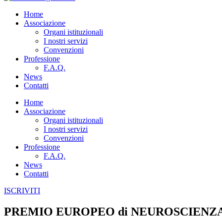
Home
Associazione
Organi istituzionali
I nostri servizi
Convenzioni
Professione
F.A.Q.
News
Contatti
Home
Associazione
Organi istituzionali
I nostri servizi
Convenzioni
Professione
F.A.Q.
News
Contatti
ISCRIVITI
PREMIO EUROPEO di NEUROSCIENZA –