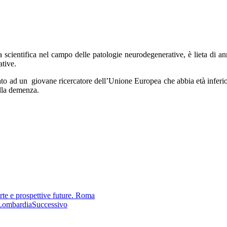
a scientifica nel campo delle patologie neurodegenerative, è lieta di an
ative.
ato ad un giovane ricercatore dell’Unione Europea che abbia età inferio
alla demenza.
arte e prospettive future. Roma
 Lombardia
Successivo