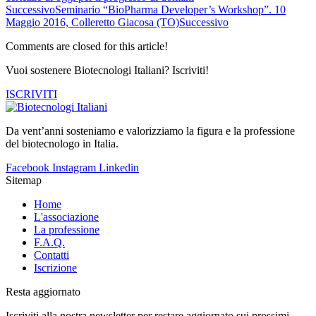
Successivo
Seminario “BioPharma Developer’s Workshop”. 10
Maggio 2016, Colleretto Giacosa (TO)
Successivo
Comments are closed for this article!
Vuoi sostenere Biotecnologi Italiani? Iscriviti!
ISCRIVITI
Da vent’anni sosteniamo e valorizziamo la figura e la professione
del biotecnologo in Italia.
Facebook
Instagram
Linkedin
Sitemap
Home
L'associazione
La professione
F.A.Q.
Contatti
Iscrizione
Resta aggiornato
Iscriviti alla nostra newsletter per restare aggiornato sui prossimi