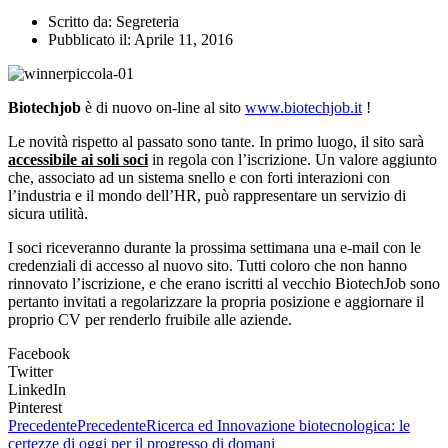
Scritto da:
Segreteria
Pubblicato il:
Aprile 11, 2016
Biotechjob
è di nuovo on-line al sito
www.biotechjob.it
!
Le novità rispetto al passato sono tante. In primo luogo, il sito sarà
accessibile ai soli soci
in regola con l’iscrizione. Un valore aggiunto
che, associato ad un sistema snello e con forti interazioni con
l’industria e il mondo dell’HR, può rappresentare un servizio di
sicura utilità.
I soci riceveranno durante la prossima settimana una e-mail con le
credenziali di accesso al nuovo sito. Tutti coloro che non hanno
rinnovato l’iscrizione, e che erano iscritti al vecchio BiotechJob sono
pertanto invitati a regolarizzare la propria posizione e aggiornare il
proprio CV per renderlo fruibile alle aziende.
Facebook
Twitter
LinkedIn
Pinterest
Precedente
Precedente
Ricerca ed Innovazione biotecnologica: le
certezze di oggi per il progresso di domani