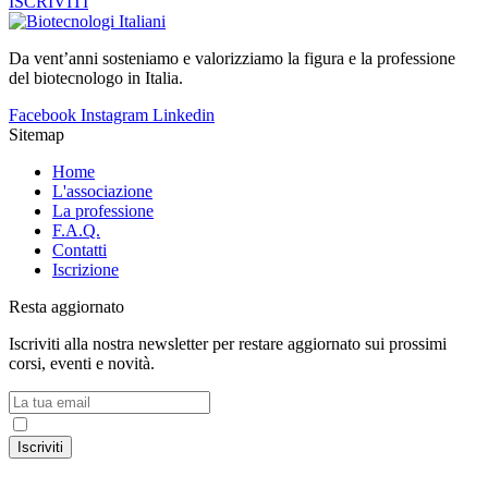
ISCRIVITI
Da vent’anni sosteniamo e valorizziamo la figura e la professione
del biotecnologo in Italia.
Facebook
Instagram
Linkedin
Sitemap
Home
L'associazione
La professione
F.A.Q.
Contatti
Iscrizione
Resta aggiornato
Iscriviti alla nostra newsletter per restare aggiornato sui prossimi
corsi, eventi e novità.
Accetto la
Privacy Policy
Iscriviti
© 2024 Associazione Nazionale Biotecnologi ItalianI – C.F.