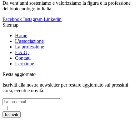
Da vent’anni sosteniamo e valorizziamo la figura e la professione
del biotecnologo in Italia.
Facebook
Instagram
Linkedin
Sitemap
Home
L'associazione
La professione
F.A.Q.
Contatti
Iscrizione
Resta aggiornato
Iscriviti alla nostra newsletter per restare aggiornato sui prossimi
corsi, eventi e novità.
Accetto la
Privacy Policy
Iscriviti
© 2024 Associazione Nazionale Biotecnologi ItalianI – C.F.
91216260371 – P.IVA 02531681209 |
Privacy Policy
|
Cookie
Policy
– Craft with ♥︎ by
HealthMarketing.it