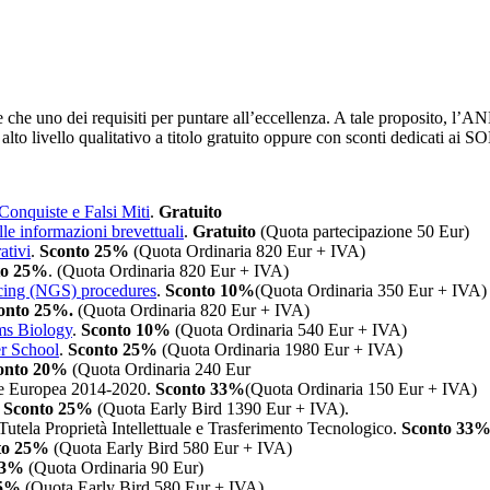
he uno dei requisiti per puntare all’eccellenza. A tale proposito, l’ANBI
alto livello qualitativo a titolo gratuito oppure con sconti dedicati ai S
Conquiste e Falsi Miti
.
Gratuito
le informazioni brevettuali
.
Gratuito
(Quota partecipazione 50 Eur)
ativi
.
Sconto 25%
(Quota Ordinaria 820 Eur + IVA)
to 25%
. (Quota Ordinaria 820 Eur + IVA)
cing (NGS) procedures
.
Sconto 10%
(Quota Ordinaria 350 Eur + IVA)
onto 25%.
(Quota Ordinaria 820 Eur + IVA)
ems Biology
.
Sconto 10%
(Quota Ordinaria 540 Eur + IVA)
r School
.
Sconto 25%
(Quota Ordinaria 1980 Eur + IVA)
onto 20%
(Quota Ordinaria 240 Eur
ale Europea 2014-2020.
Sconto 33%
(Quota Ordinaria 150 Eur + IVA)
.
Sconto 25%
(Quota Early Bird 1390 Eur + IVA).
utela Proprietà Intellettuale e Trasferimento Tecnologico.
Sconto 33
to 25%
(Quota Early Bird 580 Eur + IVA)
33%
(Quota Ordinaria 90 Eur)
25%
(Quota Early Bird 580 Eur + IVA)