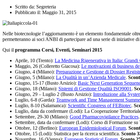
Scritto da:
Segreteria
Pubblicato il:
Maggio 31, 2015
Nelle biotecnologie l’aggiornamento è un elemento fondamentale oltre c
permetteranno ai soci ANBI di partecipare ad una serie di iniziative di 
Qui il
programma Corsi, Eventi, Seminari 2015
Aprile, 10 (Trento):
La Medicina Rigenerativa in Italia: Grandi 
Maggio, 26 (Colleretto Giacosa):
Le motivazioni di business del
Giugno, 4 (Milano):
Preparazione e Gestione di Dossier Registr
Giugno, 5 (Milano):
La Qualità in un’Azienda Medicale
.
Scon
Giugno, 15-17 (Busto Arsizio):
Basic Next Generation Sequen
Giugno, 18 (Milano):
Sistemi di Gestione Qualità ISO9001
.
Sc
Giugno, 29 – Luglio 2 (Busto Arsizio):
Introduzione alla Syst
Luglio, 6-8 (Garda):
Teamwork and Time Management Summe
Luglio, 8-10 (Salamanca):
Scientific Congress of FEBiotec
.
Sc
Luglio, data da confermare (Lodi): La Cooperazione Territori
Settembre, 29-30 (Milano):
Good Pharmacovigilance Practices
Settembre, data da confermare (Lodi): Corso di Formazione su T
Ottobre, 12 (Berlino):
European Epidemiological Forum
.
Scon
Ottobre, 15 (Lodi): Statistica per la ricerca scientifica.
Sconto 
Novembre, 16 (Vienna):
European Statistical Forum
.
Sconto 