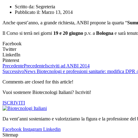
Scritto da:
Segreteria
Pubblicato il:
Marzo 13, 2014
Anche quest’anno, a grande richiesta, ANBI propone la quarta “
Summe
Il Corso si terrà nei giorni
19 e 20 giugno
p.v. a
Bologna
e sarà tenut
Facebook
Twitter
LinkedIn
Pinterest
Precedente
Precedente
Iscriviti ad ANBI 2014
Successivo
News Biotecnologi e professioni sanitarie: modifica DPR 
Comments are closed for this article!
Vuoi sostenere Biotecnologi Italiani? Iscriviti!
ISCRIVITI
Da vent’anni sosteniamo e valorizziamo la figura e la professione del b
Facebook
Instagram
Linkedin
Sitemap