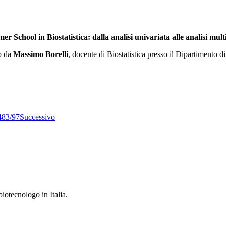
r School in Biostatistica: dalla analisi univariata alle analisi multi
o da
Massimo Borelli
, docente di Biostatistica presso il Dipartimento d
483/97
Successivo
iotecnologo in Italia.