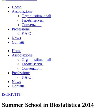
Home
Associazione
Organi istituzionali
I nostri servizi
Convenzioni
Professione
F.A.Q.
News
Contatti
Home
Associazione
Organi istituzionali
I nostri servizi
Convenzioni
Professione
F.A.Q.
News
Contatti
ISCRIVITI
Summer School in Biostatistica 2014